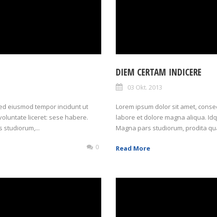
DIEM CERTAM INDICERE
03 Okt. 2013
 sed eiusmod tempor incidunt ut
Lorem ipsum dolor sit amet, consect
oluntate liceret: sese habere.
labore et dolore magna aliqua. Idq
studiorum,...
Magna pars studiorum, prodita qu
0
Read More