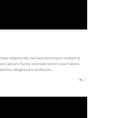
etur adipisici elit, sed eiusmod tempor incidunt ut
ue Caesaris facere voluntate liceret: sese habere.
aerimus. Magna pars studiorum,...
0