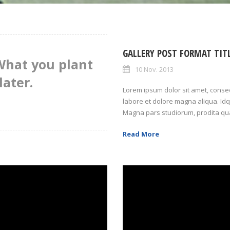
GALLERY POST FORMAT TIT
What you plant
10 Nov. 2013
later.
Lorem ipsum dolor sit amet, consect
labore et dolore magna aliqua. Idq
Magna pars studiorum, prodita qu
Read More