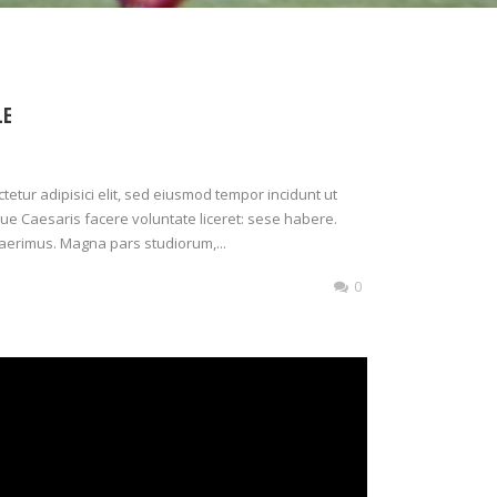
LE
etur adipisici elit, sed eiusmod tempor incidunt ut
ue Caesaris facere voluntate liceret: sese habere.
aerimus. Magna pars studiorum,...
0