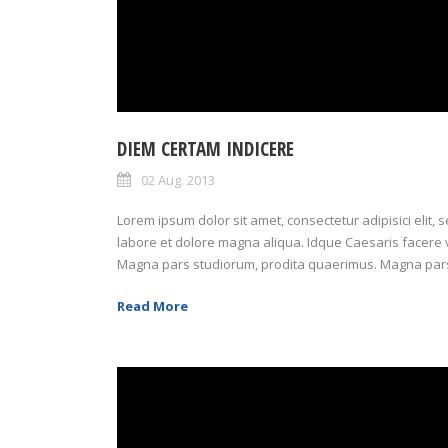
DIEM CERTAM INDICERE
02 Aug. 2013
Lorem ipsum dolor sit amet, consectetur adipisici elit,
labore et dolore magna aliqua. Idque Caesaris facere v
Magna pars studiorum, prodita quaerimus. Magna pars 
Read More