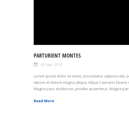
PARTURIENT MONTES
03 Sep. 2013
Lorem ipsum dolor sit amet, consectetur adipisici elit,
labore et dolore magna aliqua. Idque Caesaris facere v
Magna pars studiorum, prodita quaerimus. Magna pars 
Read More