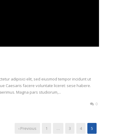
etur adipisici elit, sed eiusmod tempor incidunt ut
ue Caesaris facere voluntate liceret: sese habere.
aerimus. Magna pars studiorum,...
0
‹ Previous
1
…
3
4
5