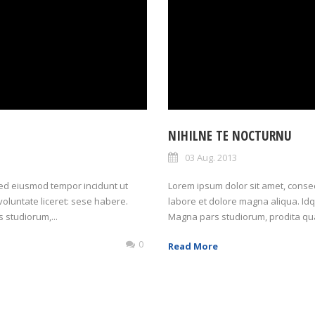
NIHILNE TE NOCTURNU
03 Aug. 2013
 sed eiusmod tempor incidunt ut
Lorem ipsum dolor sit amet, consect
oluntate liceret: sese habere.
labore et dolore magna aliqua. Idq
studiorum,...
Magna pars studiorum, prodita qu
0
Read More