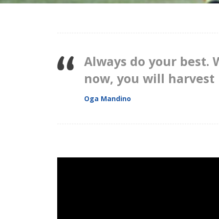
Always do your best. 
now, you will harvest 
Oga Mandino