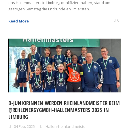
das Hallenmasters in Limburg qualifiziert haben, stand am
gestrigen Samstag die Endrunde an. Im ersten...
0
Read More
D-JUNIORINNEN WERDEN RHEINLANDMEISTER BEIM
@REHLENERGYGMBH-HALLENMASTERS 2025 IN
LIMBURG
04 Feb. 2025
Hallenrheinlandmeister