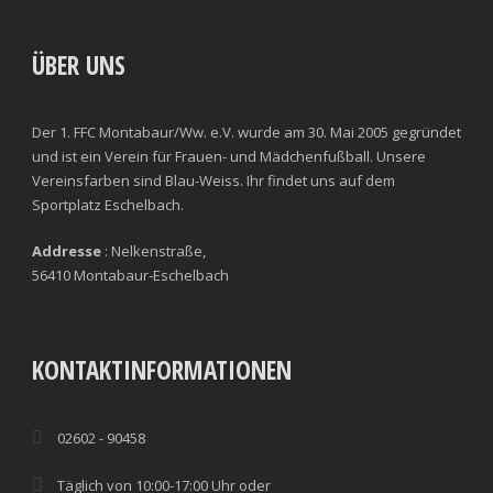
CLEARANCES
TOTAL SHOTS ON TARGET
BLOCKS
TOTAL SHOTS OFF TARGET
ÜBER UNS
INTERCEPTIONS
SHOOTING ACCURACY
Der 1. FFC Montabaur/Ww. e.V. wurde am 30. Mai 2005 gegründet
PENALTIES CONCEDED
SUCCESSFUL CROSSES
und ist ein Verein für Frauen- und Mädchenfußball. Unsere
Vereinsfarben sind Blau-Weiss. Ihr findet uns auf dem
FOULS WON
UNSUCCESSFUL CROSSES
Sportplatz Eschelbach.
FOULS CONCEDED
SUCCESSFUL CROSSES (%)
Addresse
: Nelkenstraße,
56410 Montabaur-Eschelbach
YELLOW CARDS
ASSISTS
RED CARDS
CHANCES CREATED
KONTAKTINFORMATIONEN
PENALTIES WON
02602 - 90458
OFFSIDES
Täglich von 10:00-17:00 Uhr oder