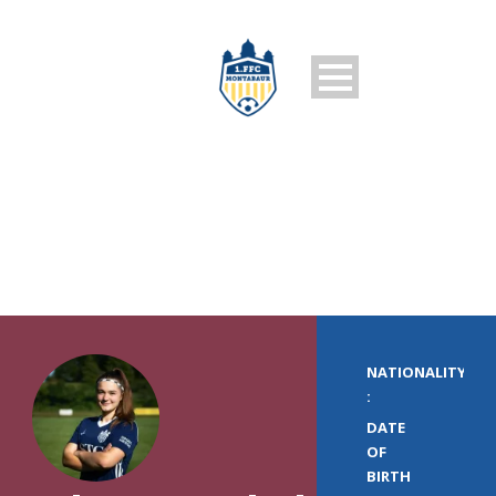
PLAYER PROFILE
NATIONALITY
:
DATE
OF
BIRTH