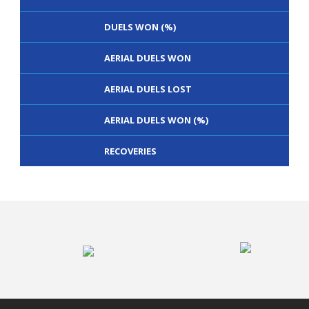
DUELS WON (%)
AERIAL DUELS WON
AERIAL DUELS LOST
AERIAL DUELS WON (%)
RECOVERIES
TACKLES WON
GOALS
TACKLES LOST
PENALTY GOALS
TACKLES WON (%)
MINUTES PER GOAL