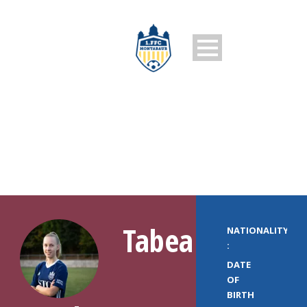
PLAYER PROFILE
Tabea
NATIONALITY
:
DATE
OF
BIRTH