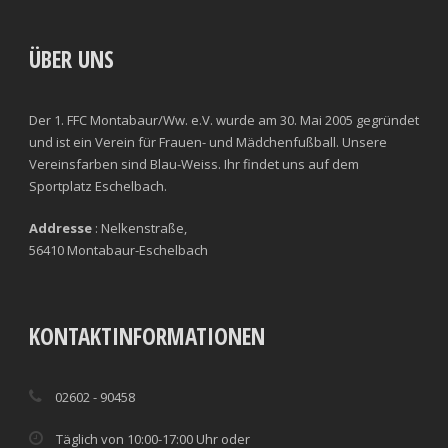
CLEARANCES
TOTAL SHOTS ON TARGET
BLOCKS
TOTAL SHOTS OFF TARGET
ÜBER UNS
INTERCEPTIONS
SHOOTING ACCURACY
Der 1. FFC Montabaur/Ww. e.V. wurde am 30. Mai 2005 gegründet
PENALTIES CONCEDED
SUCCESSFUL CROSSES
und ist ein Verein für Frauen- und Mädchenfußball. Unsere
Vereinsfarben sind Blau-Weiss. Ihr findet uns auf dem
FOULS WON
UNSUCCESSFUL CROSSES
Sportplatz Eschelbach.
FOULS CONCEDED
SUCCESSFUL CROSSES (%)
Addresse
: Nelkenstraße,
56410 Montabaur-Eschelbach
YELLOW CARDS
ASSISTS
RED CARDS
CHANCES CREATED
KONTAKTINFORMATIONEN
PENALTIES WON
02602 - 90458
OFFSIDES
Täglich von 10:00-17:00 Uhr oder