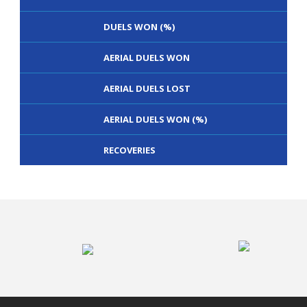
DUELS WON (%)
AERIAL DUELS WON
AERIAL DUELS LOST
AERIAL DUELS WON (%)
RECOVERIES
TACKLES WON
GOALS
TACKLES LOST
PENALTY GOALS
TACKLES WON (%)
MINUTES PER GOAL