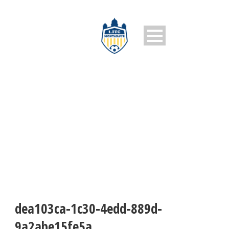
DEA103CA-1C30-4EDD-889D-
9A2ABE15FE5A
dea103ca-1c30-4edd-889d-
9a2abe15fe5a