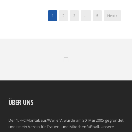
1
2
3
…
5
Next ›
ÜBER UNS
Der 1. FFC Montabaur/Ww. e.V. wurde am 30. Mai 2005 gegründet
und ist ein Verein für Frauen- und Mädchenfußball. Unsere