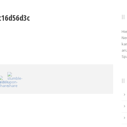
c16d56d3c
Hie
Ne
kan
anz
Sp