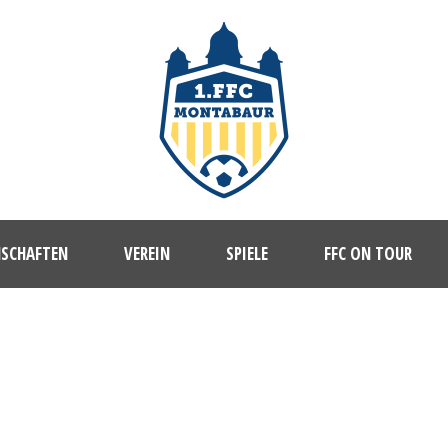
NSCHAFTEN
VEREIN
SPIELE
FFC ON TOUR
0C98F-4E26-41D8-A8F6-9B3C16D5