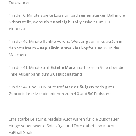
Torchancen.
° In der 6. Minute spielte Luisa Limbach einen starken Ball in die
Schnittstelle, woraufhin
Kayleigh Holly
eiskalt zum 1:0
einnetzte
° In der 40. Minute flankte Verena Weidung von links außen in
den Strafraum –
Kapitänin Anna Pies
köpfte zum 2:0 in die
Maschen
° In der 41. Minute traf
Estelle Marzi
nach einem Solo über die
linke Außenbahn zum 3:0 Halbzeitstand
° In der 47. und 68. Minute traf
Marie Päulgen
nach guter
Zuarbeit ihrer Mitspielerinnen zum 4:0 und 5:0 Endstand
Eine starke Leistung, Mädels! Auch waren für die Zuschauer
einige sehenswerte Spielzüge und Tore dabei – so macht
Fußball Spaß.