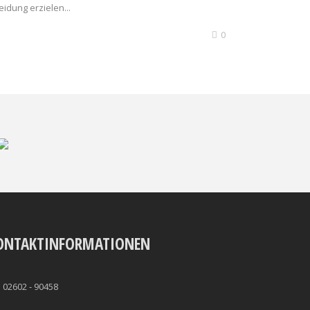
idung erzielen...
0
ONTAKTINFORMATIONEN
02602 - 90458