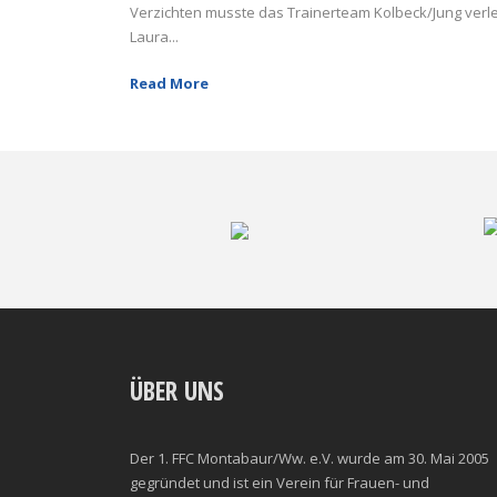
Verzichten musste das Trainerteam Kolbeck/Jung verle
Laura...
Read More
ÜBER UNS
Der 1. FFC Montabaur/Ww. e.V. wurde am 30. Mai 2005
gegründet und ist ein Verein für Frauen- und