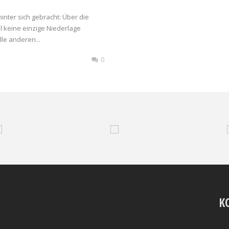
nter sich gebracht: Über die
 keine einzige Niederlage
le anderen...
0
K