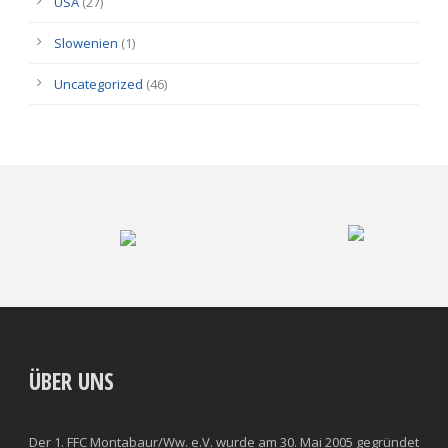
USA
(27)
Slowenien
(1)
Uncategorized
(46)
ÜBER UNS
Der 1. FFC Montabaur/Ww. e.V. wurde am 30. Mai 2005 gegründet