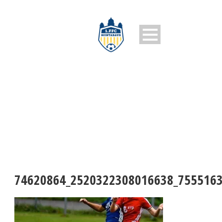
74620864_2520322308016638_
74620864_2520322308016638_755516