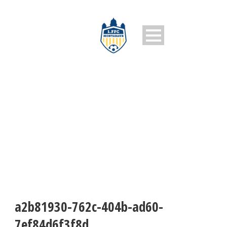
A2B81930-762C-404B-AD60-
7EF84D6F3F8D
a2b81930-762c-404b-ad60-
7ef84d6f3f8d