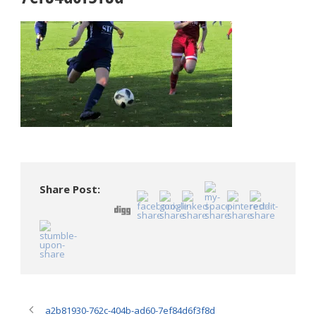
Share Post:
a2b81930-762c-404b-ad60-7ef84d6f3f8d