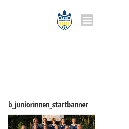
B_JUNIORINNEN_STARTBANNE
b_juniorinnen_startbanner