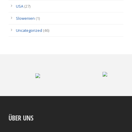
USA
(27)
Slowenien
(1)
Uncategorized
(46)
ÜBER UNS