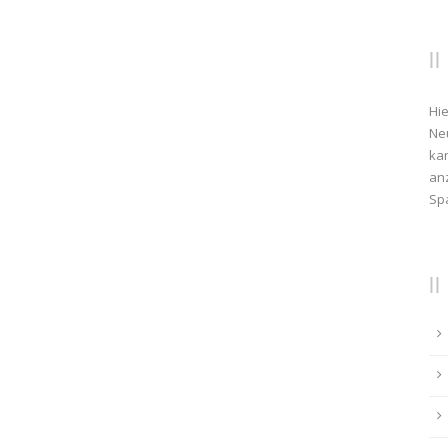
Hie
Ne
kan
anz
Sp