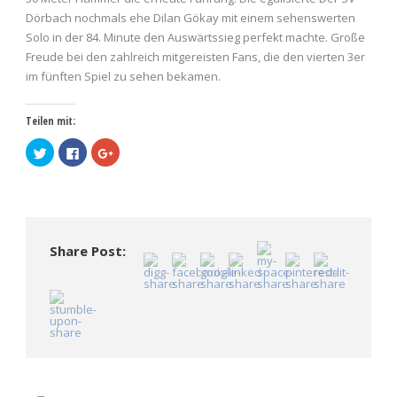
Dörbach nochmals ehe Dilan Gökay mit einem sehenswerten
Solo in der 84. Minute den Auswärtssieg perfekt machte. Große
Freude bei den zahlreich mitgereisten Fans, die den vierten 3er
im fünften Spiel zu sehen bekamen.
Teilen mit:
Klick,
Klick,
Zum
um
um
Teilen
über
auf
auf
Twitter
Facebook
Google+
zu
zu
anklicken
teilen
teilen
(Wird
(Wird
(Wird
in
in
in
neuem
neuem
neuem
Fenster
Fenster
Fenster
geöffnet)
Share Post:
geöffnet)
geöffnet)