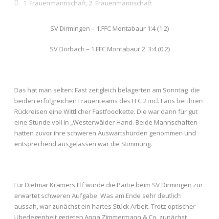
1. Frauenmannschaft
,
2. Frauenmannschaft
SV Dirmingen – 1.FFC Montabaur 1:4 (1:2)
SV Dörbach – 1.FFC Montabaur 2 3:4 (0:2)
Das hat man selten: Fast zeitgleich belagerten am Sonntag die
beiden erfolgreichen Frauenteams des FFC 2 incl. Fans bei ihren
Rückreisen eine Wittlicher Fastfoodkette. Die war dann für gut
eine Stunde voll in „Westerwälder Hand. Beide Mannschaften
hatten zuvor ihre schweren Auswärtshürden genommen und
entsprechend ausgelassen war die Stimmung.
Für Dietmar Krämers Elf wurde die Partie beim SV Dirmingen zur
erwartet schweren Aufgabe. Was am Ende sehr deutlich
aussah, war zunächst ein hartes Stück Arbeit. Trotz optischer
Überlegenheit gerieten Anna Zimmermann & Co. zunächst