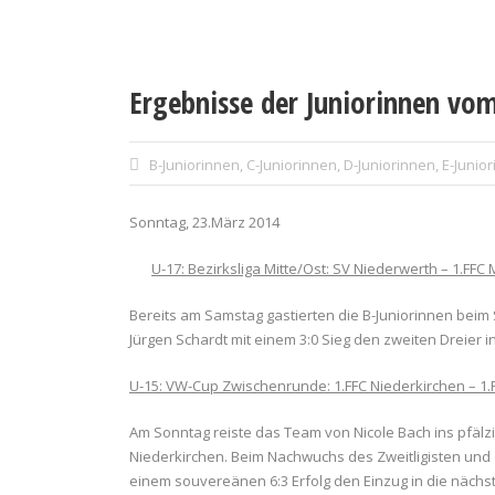
Ergebnisse der Juniorinnen vom
B-Juniorinnen
,
C-Juniorinnen
,
D-Juniorinnen
,
E-Junio
Sonntag, 23.März 2014
U-17: Bezirksliga Mitte/Ost: SV Niederwerth – 1.FFC
Bereits am Samstag gastierten die B-Juniorinnen beim 
Jürgen Schardt mit einem 3:0 Sieg den zweiten Dreier in 
U-15: VW-Cup Zwischenrunde: 1.FFC Niederkirchen – 1.
Am Sonntag reiste das Team von Nicole Bach ins pfälz
Niederkirchen. Beim Nachwuchs des Zweitligisten und 
einem souvereänen 6:3 Erfolg den Einzug in die näch