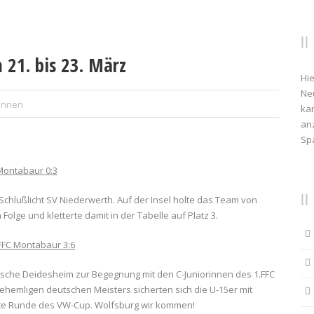
 21. bis 23. März
Hie
Ne
rinnen
kan
anz
Sp
 Montabaur 0:3
Schlußlicht SV Niederwerth. Auf der Insel holte das Team von
Folge und kletterte damit in der Tabelle auf Platz 3.
FFC Montabaur 3:6
ische Deidesheim zur Begegnung mit den C-Juniorinnen des 1.FFC
ehemligen deutschen Meisters sicherten sich die U-15er mit
ste Runde des VW-Cup. Wolfsburg wir kommen!