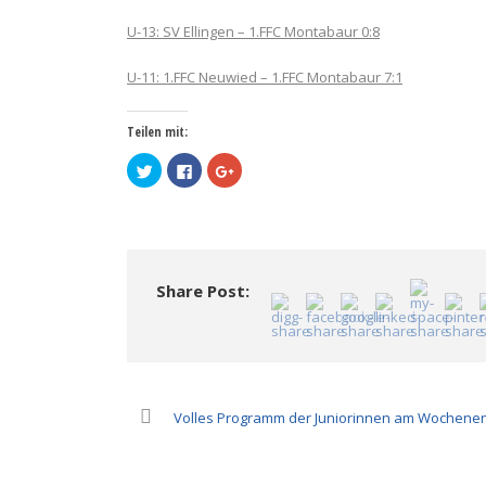
U-13: SV Ellingen – 1.FFC Montabaur 0:8
U-11: 1.FFC Neuwied – 1.FFC Montabaur 7:1
Teilen mit:
Klick,
Klick,
Zum
um
um
Teilen
über
auf
auf
Twitter
Facebook
Google+
zu
zu
anklicken
teilen
teilen
(Wird
(Wird
(Wird
in
in
in
neuem
neuem
neuem
Fenster
Fenster
Fenster
geöffnet)
Share Post:
geöffnet)
geöffnet)
Volles Programm der Juniorinnen am Wochene