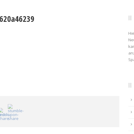
a620a46239
Hie
Ne
kan
anz
Sp