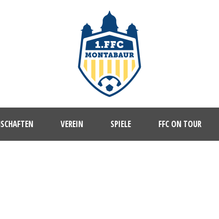
NSCHAFTEN
VEREIN
SPIELE
FFC ON TOUR
8C007-6805-4100-86D9-B7A620A4