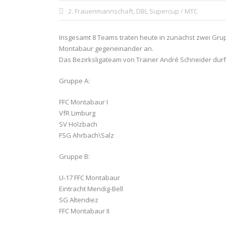
2. Frauenmannschaft
,
DBL Supercup / MTC
Insgesamt 8 Teams traten heute in zunächst zwei Gru
Montabaur gegeneinander an.
Das Bezirksligateam von Trainer André Schneider du
Gruppe A:
FFC Montabaur I
VfR Limburg
SV Holzbach
FSG Ahrbach\Salz
Gruppe B:
U-17 FFC Montabaur
Eintracht Mendig-Bell
SG Altendiez
FFC Montabaur II