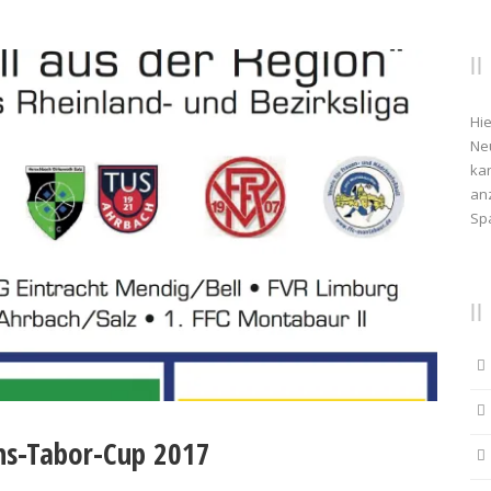
Hie
Ne
kan
anz
Sp
ns-Tabor-Cup 2017