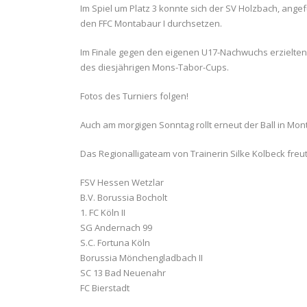
Im Spiel um Platz 3 konnte sich der SV Holzbach, angef
den FFC Montabaur I durchsetzen.
Im Finale gegen den eigenen U17-Nachwuchs erzielten d
des diesjährigen Mons-Tabor-Cups.
Fotos des Turniers folgen!
Auch am morgigen Sonntag rollt erneut der Ball in Mon
Das Regionalligateam von Trainerin Silke Kolbeck freut
FSV Hessen Wetzlar
B.V. Borussia Bocholt
1. FC Köln II
SG Andernach 99
S.C. Fortuna Köln
Borussia Mönchengladbach II
SC 13 Bad Neuenahr
FC Bierstadt