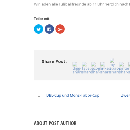
Wir laden alle Fußballfreunde ab 11 Uhr herzlich nac
Teilen mit:
Klick,
Klick,
Zum
um
um
Teilen
über
auf
auf
Twitter
Facebook
Google+
zu
zu
anklicken
teilen
teilen
(Wird
(Wird
(Wird
in
in
in
neuem
neuem
neuem
Fenster
Fenster
Fenster
geöffnet)
Share Post:
geöffnet)
geöffnet)
DBL-Cup und Mons-Tabor-Cup
Zwei
ABOUT POST AUTHOR