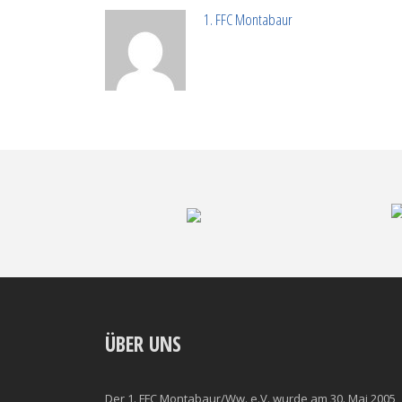
1. FFC Montabaur
ÜBER UNS
Der 1. FFC Montabaur/Ww. e.V. wurde am 30. Mai 2005