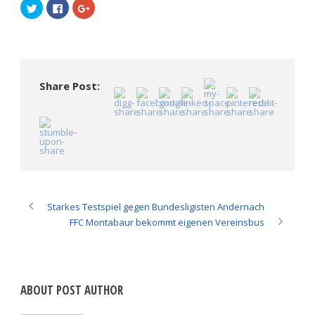
Klick,
Klick,
Zum
um
um
Teilen
über
auf
auf
Twitter
Facebook
Google+
zu
zu
anklicken
teilen
teilen
(Wird
(Wird
(Wird
in
in
in
neuem
neuem
neuem
Fenster
Fenster
Fenster
geöffnet)
Share Post:
geöffnet)
geöffnet)
Starkes Testspiel gegen Bundesligisten Andernach
FFC Montabaur bekommt eigenen Vereinsbus
ABOUT POST AUTHOR