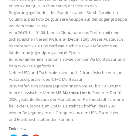
Atlantikküste(u.a. in Charleston) der Besuch des
Regierungsgebäudes des Bundesstaates South Carolina in
Columbia. Das Foto zeigt unsere Gruppe auf der Zugangstreppe
vor dem State House.
Vom 26.05. bis 01.06. fand in Montabaur das Treffen mit dem
tschechischen Verein
FK Junior Decin
statt. Dieser Austausch
besteht seit 2010 und wird wie auch die USA-Maßnahme im
Kinder- und Jugendprogramm (KJP) des
Bundesfamilienministeriums sowie von der VG Montabaur und
dem WW-Kreis gefördert.
Neben USA und Tschechien sind auch 2 französische Vereine
Austauschpartner des 1. FFC Montabaur.
2019 trafen sich unsere D-Juniorinnen vom 06. bis 10. Juni mit
dem elsässischen Verein
US Marmoutier
in Saverne. Der für
2020 geplante Besuch der Montabaurer Partnerstadt Tonnerre
fiel leider Corona zum Opfer. Es steht zu hoffen, dass 2021
wieder Begegnungen mit Gruppen aus den USA, Tschechien
und Frankreich stattfinden können.
Teilen mit: