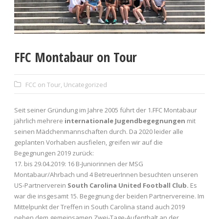
FFC Montabaur on Tour
FCC on Tour
,
Uncategorized
Seit seiner Gründung im Jahre 2005 führt der 1.FFC Montabaur
jährlich mehrere
internationale Jugendbegegnungen
mit
seinen Mädchenmannschaften durch. Da 2020 leider alle
geplanten Vorhaben ausfielen, greifen wir auf die
Begegnungen 2019 zurück:
17. bis 29.04.2019: 16 B-Juniorinnen der MSG
Montabaur/Ahrbach und 4 BetreuerInnen besuchten unseren
US-Partnerverein
South Carolina United Football Club.
Es
war die insgesamt 15. Begegnung der beiden Partnervereine. Im
Mittelpunkt der Treffen in South Carolina stand auch 2019
neben dem gemeinsamen Zwei-Tage-Aufenthalt an der