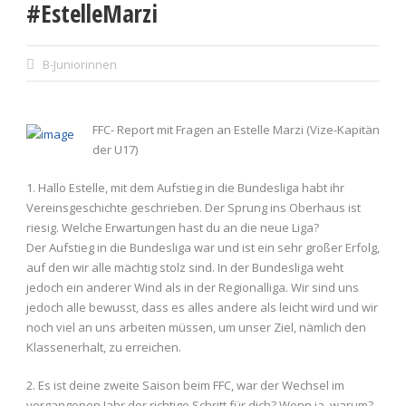
#EstelleMarzi
B-Juniorinnen
FFC- Report mit Fragen an Estelle Marzi (Vize-Kapitän
der U17)
1. Hallo Estelle, mit dem Aufstieg in die Bundesliga habt ihr
Vereinsgeschichte geschrieben. Der Sprung ins Oberhaus ist
riesig. Welche Erwartungen hast du an die neue Liga?​​
Der Aufstieg in die Bundesliga war und ist ein sehr großer Erfolg,
auf den wir alle mächtig stolz sind. In der Bundesliga weht
jedoch ein anderer Wind als in der Regionalliga. Wir sind uns
jedoch alle bewusst, dass es alles andere als leicht wird und wir
noch viel an uns arbeiten müssen, um unser Ziel, nämlich den
Klassenerhalt, zu erreichen.
2. Es ist deine zweite Saison beim FFC, war der Wechsel im
vergangenen Jahr der richtige Schritt für dich? Wenn ja, warum?