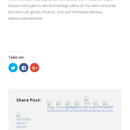
Dieses eine Jahr in der Bundesliga sehe ich für mich und jede
Einzelne als große Chance, sich auf höchstem Niveau
weiterzuentwickeln.
Teilen mit:
Klick,
Klick,
Zum
um
um
Teilen
über
auf
auf
Twitter
Facebook
Google+
zu
zu
anklicken
teilen
teilen
(Wird
(Wird
(Wird
in
in
in
neuem
neuem
neuem
Fenster
Fenster
Fenster
geöffnet)
Share Post:
geöffnet)
geöffnet)