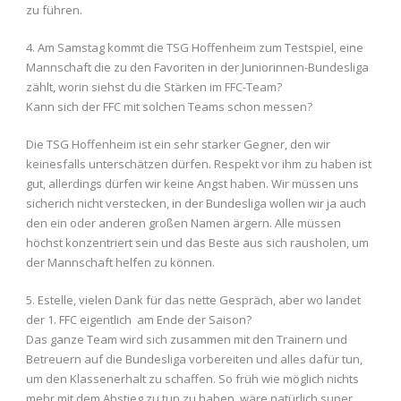
zu führen.
4. Am Samstag kommt die TSG Hoffenheim zum Testspiel, eine
Mannschaft die zu den Favoriten in der Juniorinnen-Bundesliga
zählt, worin siehst du die Stärken im FFC-Team?
Kann sich der FFC mit solchen Teams schon messen?
Die TSG Hoffenheim ist ein sehr starker Gegner, den wir
keinesfalls unterschätzen dürfen. Respekt vor ihm zu haben ist
gut, allerdings dürfen wir keine Angst haben. Wir müssen uns
sicherich nicht verstecken, in der Bundesliga wollen wir ja auch
den ein oder anderen großen Namen ärgern. Alle müssen
höchst konzentriert sein und das Beste aus sich rausholen, um
der Mannschaft helfen zu können.
5. Estelle, vielen Dank für das nette Gespräch, aber wo landet
der 1. FFC eigentlich am Ende der Saison?
Das ganze Team wird sich zusammen mit den Trainern und
Betreuern auf die Bundesliga vorbereiten und alles dafür tun,
um den Klassenerhalt zu schaffen. So früh wie möglich nichts
mehr mit dem Abstieg zu tun zu haben, wäre natürlich super.