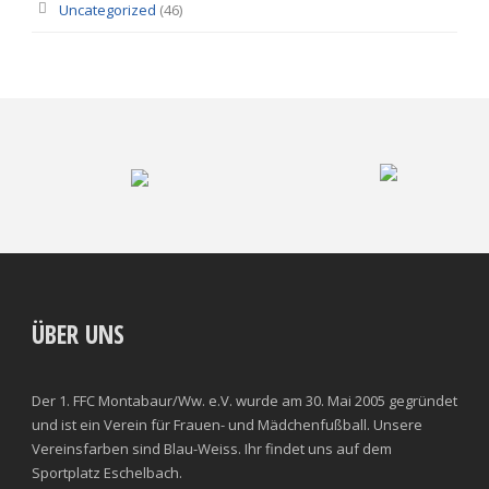
Uncategorized
(46)
ÜBER UNS
Der 1. FFC Montabaur/Ww. e.V. wurde am 30. Mai 2005 gegründet
und ist ein Verein für Frauen- und Mädchenfußball. Unsere
Vereinsfarben sind Blau-Weiss. Ihr findet uns auf dem
Sportplatz Eschelbach.