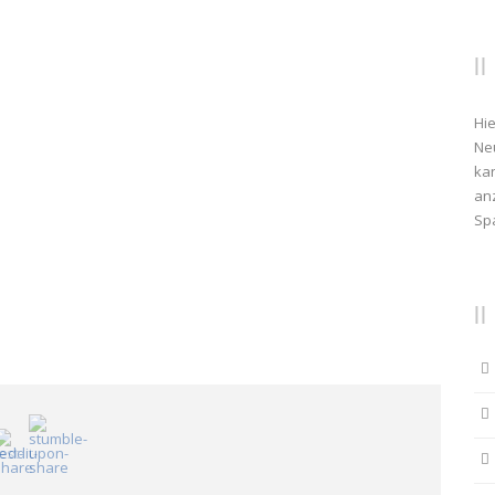
Hie
Ne
kan
anz
Sp