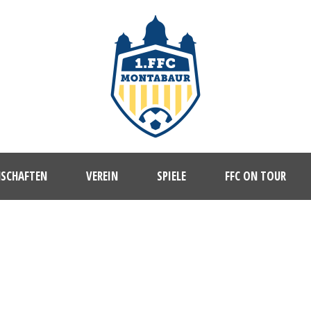
NSCHAFTEN
VEREIN
SPIELE
FFC ON TOUR
FFC_II-88