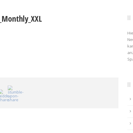
n_Monthly_XXL
Hie
Ne
kan
anz
Sp