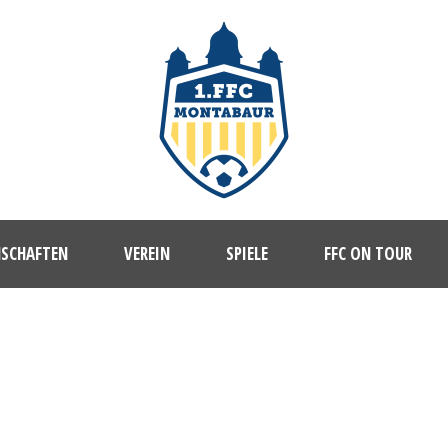
NSCHAFTEN
VEREIN
SPIELE
FFC ON TOUR
A_33755903_SUBSCRIPTION_MONT