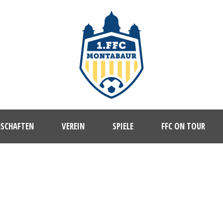
NSCHAFTEN
VEREIN
SPIELE
FFC ON TOUR
A_39147527_SUBSCRIPTION_MONT