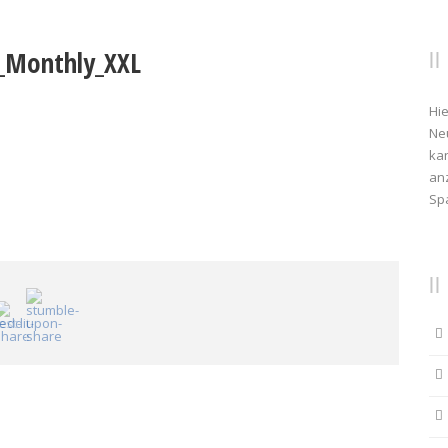
n_Monthly_XXL
Hie
Ne
kan
anz
Sp