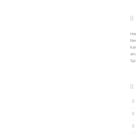
Hie
Ne
kan
anz
Sp