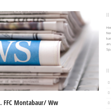
Hie
Ne
kan
anz
Sp
1. FFC Montabaur/ Ww