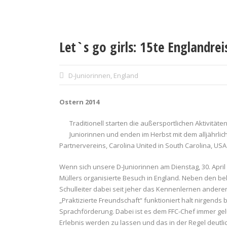
Let`s go girls: 15te Englandrei
D-Juniorinnen
,
England
Ostern 2014
Traditionell starten die außersportlichen Aktivität
Juniorinnen und enden im Herbst mit dem alljährli
Partnervereins, Carolina United in South Carolina, USA
Wenn sich unsere D-Juniorinnen am Dienstag, 30. April 
Müllers organisierte Besuch in England. Neben den b
Schulleiter dabei seit jeher das Kennenlernen anderer
„Praktizierte Freundschaft“ funktioniert halt nirgends
Sprachförderung. Dabei ist es dem FFC-Chef immer ge
Erlebnis werden zu lassen und das in der Regel deutli