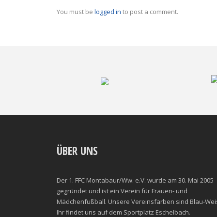
You must be
logged in
to post a comment.
ÜBER UNS
Der 1. FFC Montabaur/Ww. e.V. wurde am 30. Mai 2005
gegründet und ist ein Verein für Frauen- und
Mädchenfußball. Unsere Vereinsfarben sind Blau-Wei
Ihr findet uns auf dem Sportplatz Eschelbach.