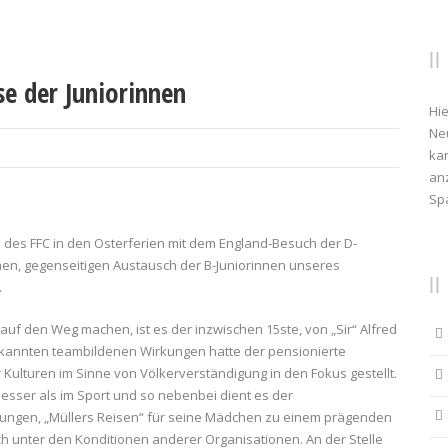
se der Juniorinnen
Hie
Ne
kan
anz
Sp
en des FFC in den Osterferien mit dem England-Besuch der D-
chen, gegenseitigen Austausch der B-Juniorinnen unseres
.
auf den Weg machen, ist es der inzwischen 15ste, von „Sir“ Alfred
ekannten teambildenen Wirkungen hatte der pensionierte
 Kulturen im Sinne von Völkerverständigung in den Fokus gestellt.
 besser als im Sport und so nebenbei dient es der
lungen, „Müllers Reisen“ für seine Mädchen zu einem prägenden
ch unter den Konditionen anderer Organisationen. An der Stelle