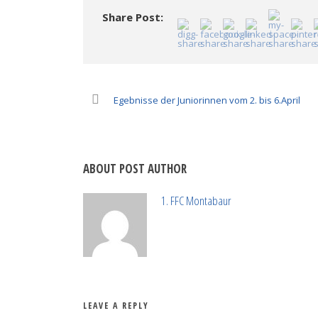
neuem
neuem
Fenster
Fenster
Fenster
geöffnet)
Share Post:
geöffnet)
geöffnet)
Egebnisse der Juniorinnen vom 2. bis 6.April
ABOUT POST AUTHOR
1. FFC Montabaur
LEAVE A REPLY