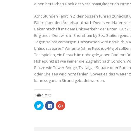
einen herzlichen Dank der Vereinsmitglieder an ihren
Acht Stunden Fahrt in 2 Kleinbussen führen zunächst üb
Fähre über den Ärmelkanal nach Dover. Am Hafen vor
Bekanntschaft mit dem Linksverkehr der Briten. Gut 2
Englands. Dort wird in Shoreham by Sea Station gemac
Tagen selbst versorgen. Dazwischen wird natürlich auc
britisch „sauren“ Variante (ohne Ketchup/Majo) sollte
Testspielen, ein Besuch im nahegelegenen Badeort Brig
Höhepunkt ist wie immer die Zugfahrt nach London. Von
Plätze wie Tower-Bridge, Trafalgar Square oder Buck
oder Chelsea wird nicht fehlen. Soweit es das Wetter zu
kann sogar am Strand gebadet werden.
Teilen mit:
Klick,
Klick,
Zum
um
um
Teilen
über
auf
auf
Twitter
Facebook
Google+
zu
zu
anklicken
teilen
teilen
(Wird
(Wird
(Wird
in
in
in
neuem