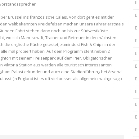
 Vorstandssprecher.
er Brüssel ins französische Calais. Von dort geht es mit der
 den weltbekannten Kreidefelsen machen unsere Fahrer erstmals
 Stunden Fahrt stehen dann noch an bis zur Südwestküste
ht, wo sich Mannschaft, Trainer und Betreuer in den nächsten
h die englische Küche getestet, zumindest Fish & Chips in der
n alle mal probiert haben. Auf dem Programm steht neben 2
hton mit seinem Freizeitpark auf dem Pier. Obligatorischer
 Viktoria Station aus werden alle touristisch interessanten
ingham Palast erkundet und auch eine Stadionführung bei Arsenal
lässt (in England ist es oft viel besser als allgemein nachgesagt)