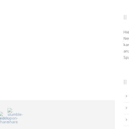
Hie
Ne
kan
anz
Sp