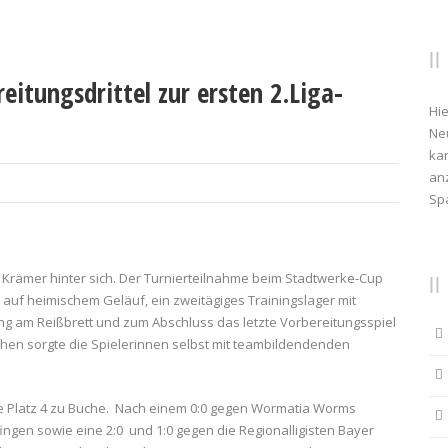
reitungsdrittel zur ersten 2.Liga-
Hie
Ne
kan
anz
Sp
 Krämer hinter sich. Der Turnierteilnahme beim Stadtwerke-Cup
auf heimischem Geläuf, ein zweitägiges Trainingslager mit
ung am Reißbrett und zum Abschluss das letzte Vorbereitungsspiel
en sorgte die Spielerinnen selbst mit teambildendenden
 Platz 4 zu Buche. Nach einem 0:0 gegen Wormatia Worms
fingen sowie eine 2:0 und 1:0 gegen die Regionalligisten Bayer