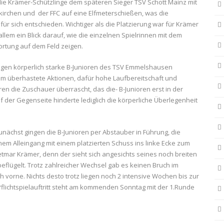
 die Krämer-Schützlinge dem späteren Sieger TSV Schott Mainz mit
erkirchen und der FFC auf eine Elfmeterschießen, was die
für sich entschieden. Wichtiger als die Platzierung war für Krämer
lem ein Blick darauf, wie die einzelnen Spielrinnen mit dem
rtung auf dem Feld zeigen.
egen körperlich starke B-Junioren des TSV Emmelshausen
um überhastete Aktionen, dafür hohe Laufbereitschaft und
en die Zuschauer überrascht, das die- B-Junioren erst in der
der Gegenseite hinderte lediglich die körperliche Überlegenheit
unächst gingen die B-Junioren per Abstauber in Führung, die
em Alleingang mit einem platzierten Schuss ins linke Ecke zum
etmar Krämer, denn der sieht sich angesichts seines noch breiten
beflügelt. Trotz zahlreicher Wechsel gab es keinen Bruch im
h vorne. Nichts desto trotz liegen noch 2 intensive Wochen bis zur
Pflichtspielauftritt steht am kommenden Sonntag mit der 1.Runde