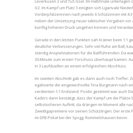
Leverkusen 2 und TuS Issel. Im Halbfinale unterlagen
0:2. Im Kampf um Platz 3 einigten sich Ligarivale Nied
Vorderpfälzerinnen nach jeweils 6 Schützinnen mit 4:3 
neben der Umsetzung neuer taktischer Vorgaben vor al
künftig höheren Druck umgehen können und Verantwo
Gerade in den letzten Punkten sah Krämer beim 1:1 g
deutliche Verbesserungen. Sehr viel Ruhe am Ball, ka
ständig Anspielstationen für die Ballführenden: Da war
30.Minute zum ersten Torschuss überhaupt kamen. Auf 
in 3 Laufduellen an einem erfolgreichen Abschluss.
Im zweiten Abschnitt gab es dann auch noch Treffer: Z
egalisierte die eingewechselte Tina Burgmann nach ein
verdienten 1:1 Endstand. Positiv gestimmt war auch Di
Kaders darin bestätigt, dass der Kampf um die Plätze 
selbstsicheren Auftritt, da drängen im Moment alle nac
Zweitligapremiere vor seinen Schützlingen. Der erste 
im DFB-Pokal bei der Spvgg. Rommelshausen bevor.