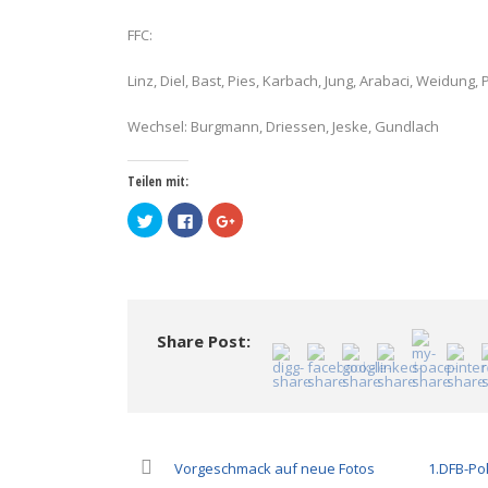
FFC:
Linz, Diel, Bast, Pies, Karbach, Jung, Arabaci, Weidung,
Wechsel: Burgmann, Driessen, Jeske, Gundlach
Teilen mit:
Klick,
Klick,
Zum
um
um
Teilen
über
auf
auf
Twitter
Facebook
Google+
zu
zu
anklicken
teilen
teilen
(Wird
(Wird
(Wird
in
in
in
neuem
neuem
neuem
Fenster
Fenster
Fenster
geöffnet)
Share Post:
geöffnet)
geöffnet)
Vorgeschmack auf neue Fotos
1.DFB-Po