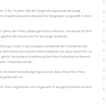
nen 11 bis 15 Jahre. Bei der Siegerehrung wurde die junge
s erwähnenswertes Beispiel für Integration vorgestellt. In ihrer
 21 Jahre den Theo-Zwanziger-Preis in Bronze. Sie wurde für Ihre
 geehrt. Wir freuen uns für die junge Studentin.
hnung in Gold. In der Laudatio verwähnte die Präsidentin der
us dem Hunsrück stammt. Dann erwähnte sie, dass Anna Pies zu
 gehört. Besondere Erwähnung fand ihre Facharbeit im Bereich
Note 1 bewertet wurde.
als Vorstand Verwaltung trug dazu bei, dass Anna Pies Theo-
ld geworden ist.
lich. Drei Siegerinnen von insgesamt 13 Ausgezeichneten ist eine