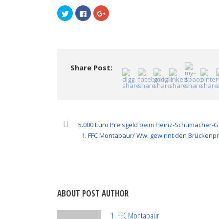
Klick,
Klick,
Zum
um
um
Teilen
über
auf
auf
Twitter
Facebook
Google+
zu
zu
anklicken
teilen
teilen
(Wird
(Wird
(Wird
in
in
in
neuem
neuem
neuem
Fenster
Fenster
Fenster
geöffnet)
Share Post:
geöffnet)
geöffnet)
5.000 Euro Preisgeld beim Heinz-Schumacher-G
1. FFC Montabaur/ Ww. gewinnt den Brückenpre
ABOUT POST AUTHOR
1. FFC Montabaur