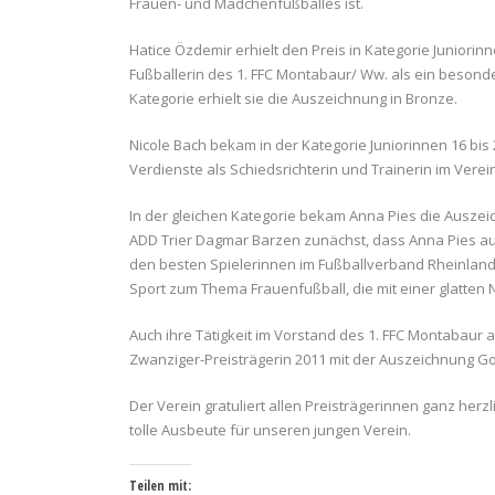
Frauen- und Mädchenfußballes ist.
Hatice Özdemir erhielt den Preis in Kategorie Juniorin
Fußballerin des 1. FFC Montabaur/ Ww. als ein besonder
Kategorie erhielt sie die Auszeichnung in Bronze.
Nicole Bach bekam in der Kategorie Juniorinnen 16 bis
Verdienste als Schiedsrichterin und Trainerin im Verein
In der gleichen Kategorie bekam Anna Pies die Auszeic
ADD Trier Dagmar Barzen zunächst, dass Anna Pies a
den besten Spielerinnen im Fußballverband Rheinland
Sport zum Thema Frauenfußball, die mit einer glatten 
Auch ihre Tätigkeit im Vorstand des 1. FFC Montabaur 
Zwanziger-Preisträgerin 2011 mit der Auszeichnung Go
Der Verein gratuliert allen Preisträgerinnen ganz herz
tolle Ausbeute für unseren jungen Verein.
Teilen mit: