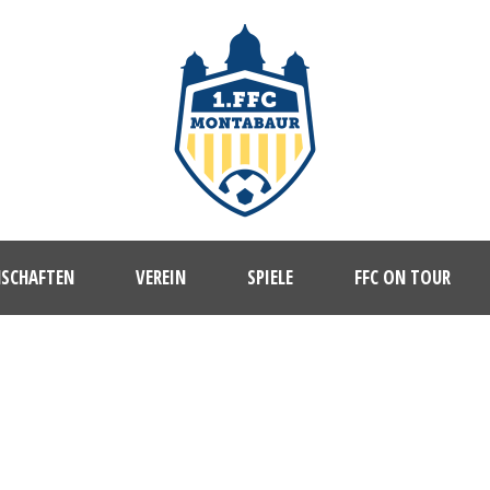
NSCHAFTEN
VEREIN
SPIELE
FFC ON TOUR
TODUNE-3281784-SOCCER-PLAYER