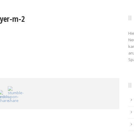
ayer-m-2
Hie
Ne
kan
anz
Sp