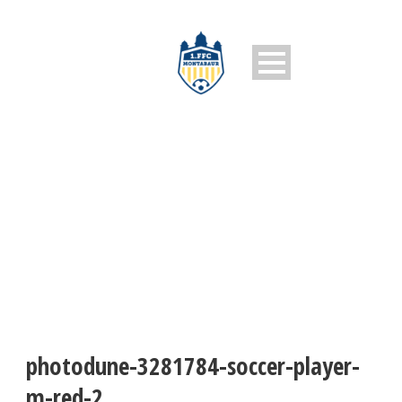
PHOTODUNE-3281784-
SOCCER-PLAYER-M-RED-2
photodune-3281784-soccer-player-
m-red-2