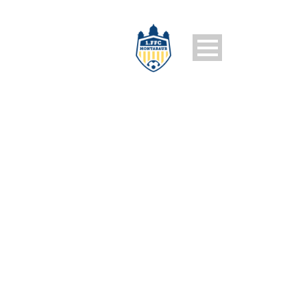
PHOTODUNE-4026532-
GREEN-TSHIRT-ISOLATED-
ON-WHITE-BACKGROUND-
M-BLUE