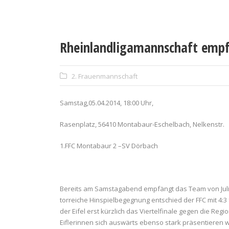
Rheinlandligamannschaft empf
2. Frauenmannschaft
Samstag,05.04.2014, 18:00 Uhr,
Rasenplatz, 56410 Montabaur-Eschelbach, Nelkenstr.
1.FFC Montabaur 2 –SV Dörbach
Bereits am Samstagabend empfängt das Team von Juli
torreiche Hinspielbegegnung entschied der FFC mit 4:3 
der Eifel erst kürzlich das Viertelfinale gegen die Regi
Eiflerinnen sich auswärts ebenso stark präsentieren w