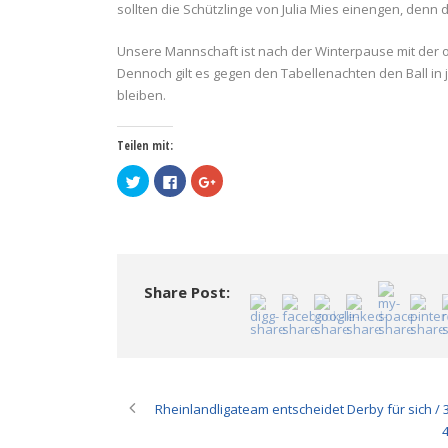
sollten die Schützlinge von Julia Mies einengen, denn d
Unsere Mannschaft ist nach der Winterpause mit der o
Dennoch gilt es gegen den Tabellenachten den Ball in j
bleiben.
Teilen mit:
Klick,
Klick,
Zum
um
um
Teilen
über
auf
auf
Twitter
Facebook
Google+
zu
zu
anklicken
teilen
teilen
(Wird
(Wird
(Wird
in
in
in
neuem
neuem
neuem
Fenster
Fenster
Fenster
geöffnet)
Share Post:
geöffnet)
geöffnet)
Rheinlandligateam entscheidet Derby für sich / 
4