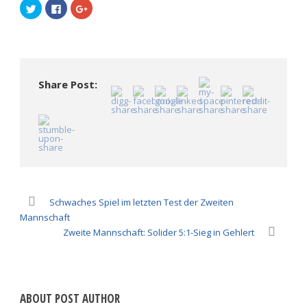
Klick,
Klick,
Zum
um
um
Teilen
über
auf
auf
Twitter
Facebook
Google+
zu
zu
anklicken
teilen
teilen
(Wird
(Wird
(Wird
in
in
in
neuem
neuem
neuem
Fenster
Fenster
Fenster
geöffnet)
Share Post:
geöffnet)
geöffnet)
Schwaches Spiel im letzten Test der Zweiten
Mannschaft
Zweite Mannschaft: Solider 5:1-Sieg in Gehlert
ABOUT POST AUTHOR