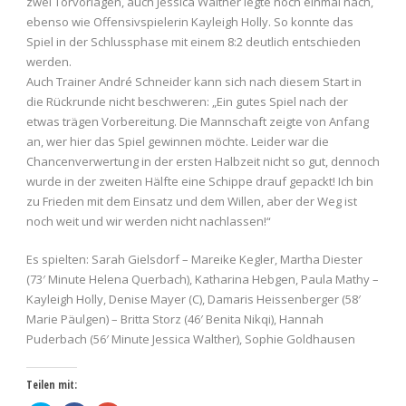
zwei Torvorlagen, auch Jessica Walther legte noch einmal nach,
ebenso wie Offensivspielerin Kayleigh Holly. So konnte das
Spiel in der Schlussphase mit einem 8:2 deutlich entschieden
werden.
Auch Trainer André Schneider kann sich nach diesem Start in
die Rückrunde nicht beschweren: „Ein gutes Spiel nach der
etwas trägen Vorbereitung. Die Mannschaft zeigte von Anfang
an, wer hier das Spiel gewinnen möchte. Leider war die
Chancenverwertung in der ersten Halbzeit nicht so gut, dennoch
wurde in der zweiten Hälfte eine Schippe drauf gepackt! Ich bin
zu Frieden mit dem Einsatz und dem Willen, aber der Weg ist
noch weit und wir werden nicht nachlassen!“
Es spielten: Sarah Gielsdorf – Mareike Kegler, Martha Diester
(73′ Minute Helena Querbach), Katharina Hebgen, Paula Mathy –
Kayleigh Holly, Denise Mayer (C), Damaris Heissenberger (58′
Marie Päulgen) – Britta Storz (46′ Benita Nikqi), Hannah
Puderbach (56′ Minute Jessica Walther), Sophie Goldhausen
Teilen mit: