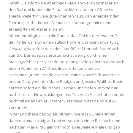
Sarah Gielsdorf kam aber beide Male souverän schneller an
den Ball und konnte die Situation klären. Unsere Offensive
spielte weiterhin viele gute Chancen raus, den erleichternden
Führungstreffer konnte Damaris Heißenberger mit einem
erkämpften Abpraller erzielen.
Mit einem 1:0 ging es in die Pause, das Ziel für den zweiten Teil
der Partie war nun eine deutlich höhere Chancenverwertung.
Gesagt, getan: Kurz nach dem Anpfiff traf Hannah Puderbach
zum 2:0. Danach passierte zunächst wenig, durch einen
Stellungsfehler der Viererkette gelang es den Gästen aber nach
einem Konter den 2:1-Anschlusstreffer zu erzielen.
Nach einer guten Stunde brachte Trainer André Schneider die
beiden Torjägerinnen Marie Päulgen und Jessica Walther. Beide
setzten sofort ein deutliches Zeichen und trafen unmittelbar
nach ihrem Einwechslungen das Tor. Auch Hellenhahn konnte
nochmal einen Fehler unserer Defensive nutzen und auf 4:2
verkürzen.
In der Endphase des Spiels blüten unsere FFC-Spielerinnen
dann nochmal richtig auf und versenkten einen Ball nach dem
nächsten: Marie Päulgen traf noch zwei weitere Male und gab