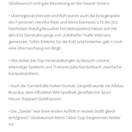
Glückwunsch und gute Besserung an die Hauser Sisters.
• Überregional (Hessen und RLP) waren auch die Einlagespiele
der F-Junioren: Henrike Klein und Winni Narewski`s F2 der JSG
Hünfelden (häufig Besucher bei Heimspielen) haben sich mit
den ESV Siershahn-Jungs von „Edelhelfer“ Kalle Viebranz
gemessen. Tolles Erlebnis für die Kids und hinterher gab`s noch
eine Überraschung von Birgit.
• Wie immer bei Top-Veranstaltungen zu Besuch: unsere
ehemalige Spielerin und Trainerin Jutta Nardenbach, zweifache
Europameisterin.
• Auch die Turnierbälle hatten Format: Gespielt wurde mit Adidas
Brazuka, dem offiziellen WM-Spielball, gestiftet von Sport
Hesse, Ruppach Goldhausen.
• Die „Zweite“ war beim ersten Auftritt in neuem Outfit gleich
erfolgreich“ Glückwunsch Mons Tabor-Cup-Siegerinnen Weiter
so!