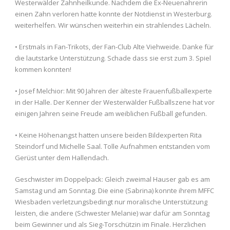
Westerwälder Zahnheilkunde. Nachdem die Ex-Neuenahrerin
einen Zahn verloren hatte konnte der Notdienst in Westerburg.
weiterhelfen. Wir wünschen weiterhin ein strahlendes Lächeln.
• Erstmals in Fan-Trikots, der Fan-Club Alte Viehweide. Danke für
die lautstarke Unterstützung. Schade dass sie erst zum 3. Spiel
kommen konnten!
• Josef Melchior: Mit 90 Jahren der älteste Frauenfußballexperte
in der Halle. Der Kenner der Westerwälder Fußballszene hat vor
einigen Jahren seine Freude am weiblichen Fußball gefunden.
• Keine Höhenangst hatten unsere beiden Bildexperten Rita
Steindorf und Michelle Saal. Tolle Aufnahmen entstanden vom
Gerüst unter dem Hallendach.
Geschwister im Doppelpack: Gleich zweimal Hauser gab es am
Samstag und am Sonntag. Die eine (Sabrina) konnte ihrem MFFC
Wiesbaden verletzungsbedingt nur moralische Unterstützung
leisten, die andere (Schwester Melanie) war dafür am Sonntag
beim Gewinner und als Sieg-Torschützin im Finale. Herzlichen