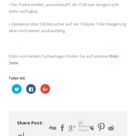
• Die Theke meldet „ausverkauft“! Ab 17:00 war einiges nicht
mehr verfügbar.
• Zeitweise über 500 Besucher auf der Tribüne. Tolle Steigerung
aber noch weiter ausbaufähig.
Fotos von beiden Turniertagen finden Sie auf unserer
Flickr-
Seite
Teilen mit:
Klick,
Klick,
Zum
um
um
Teilen
über
auf
auf
Twitter
Facebook
Google+
zu
zu
anklicken
teilen
teilen
(Wird
(Wird
(Wird
in
in
in
neuem
neuem
neuem
Fenster
Fenster
Fenster
geöffnet)
Share Post:
geöffnet)
geöffnet)