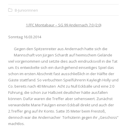
B-Juniorinnen
1.FFC Montabaur – SG 99 Andernach 7:0 (2:0)
Sonntag 16.03.2014
Gegen den Spitzenreiter aus Andernach hatte sich die
Mannschaft von Jürgen Schardt auf heimischem Gelände
viel vorgenommen und setzte dies auch eindrucksvoll in die Tat
um. Es entwickelte sich ein durchgehend einseitiges Spiel das
schon im ersten Abschnitt fast ausschließlich in der Hälfte der
Gäste stattfand. So verbuchten Spielführerin Kayleigh Holly und
Co. bereits nach 40 Minuten Acht zu Null Eckbälle und eine 2:0
Führung, die schon zur Halbzeit deutlicher hätte ausfallen
können. Dafür waren die Treffer aber sehenswert. Zunächst
verwandelte Marie Päulgen einen Eckball direkt und auch der
2.Treffer ging auf ihr Konto. Satte 35 Meter beim Freistoß,
dennoch war die Andernacher Torhüterin gegen ihr „Geschoss“
machtlos.