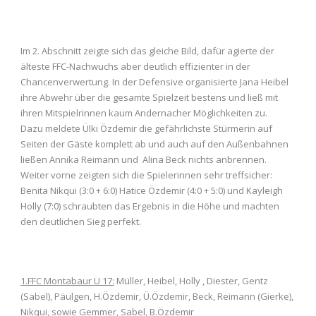
Im 2. Abschnitt zeigte sich das gleiche Bild, dafür agierte der
älteste FFC-Nachwuchs aber deutlich effizienter in der
Chancenverwertung. In der Defensive organisierte Jana Heibel
ihre Abwehr über die gesamte Spielzeit bestens und ließ mit
ihren Mitspielrinnen kaum Andernacher Möglichkeiten zu.
Dazu meldete Ülki Özdemir die gefährlichste Stürmerin auf
Seiten der Gäste komplett ab und auch auf den Außenbahnen
ließen Annika Reimann und Alina Beck nichts anbrennen.
Weiter vorne zeigten sich die Spielerinnen sehr treffsicher:
Benita Nikqui (3:0 + 6:0) Hatice Özdemir (4:0 + 5:0) und Kayleigh
Holly (7:0) schraubten das Ergebnis in die Höhe und machten
den deutlichen Sieg perfekt.
1.FFC Montabaur U 17:
Müller, Heibel, Holly , Diester, Gentz
(Sabel), Päulgen, H.Özdemir, Ü.Özdemir, Beck, Reimann (Gierke),
Nikqui, sowie Gemmer, Sabel, B.Özdemir