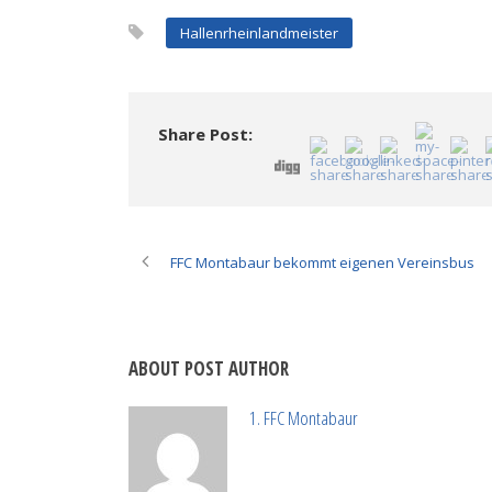
(Wird
(Wird
in
in
in
neuem
Hallenrheinlandmeister
neuem
neuem
Fenster
Fenster
Fenster
geöffnet)
geöffnet)
geöffnet)
Share Post:
FFC Montabaur bekommt eigenen Vereinsbus
ABOUT POST AUTHOR
1. FFC Montabaur