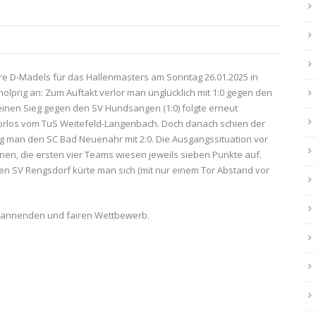
g
e D-Mädels für das Hallenmasters am Sonntag 26.01.2025 in
 holprig an: Zum Auftakt verlor man unglücklich mit 1:0 gegen den
 einen Sieg gegen den SV Hundsangen (1:0) folgte erneut
 torlos vom TuS Weitefeld-Langenbach. Doch danach schien der
ng man den SC Bad Neuenahr mit 2:0. Die Ausgangssituation vor
en, die ersten vier Teams wiesen jeweils sieben Punkte auf.
en SV Rengsdorf kürte man sich (mit nur einem Tor Abstand vor
spannenden und fairen Wettbewerb.