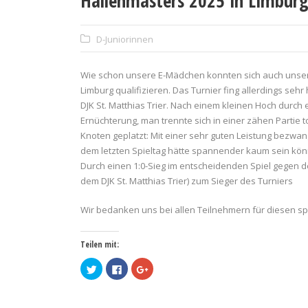
Hallenmasters 2025 in Limbur
D-Juniorinnen
Wie schon unsere E-Mädchen konnten sich auch unser
Limburg qualifizieren. Das Turnier fing allerdings sehr
DJK St. Matthias Trier. Nach einem kleinen Hoch durch
Ernüchterung, man trennte sich in einer zähen Partie
Knoten geplatzt: Mit einer sehr guten Leistung bezwa
dem letzten Spieltag hätte spannender kaum sein könn
Durch einen 1:0-Sieg im entscheidenden Spiel gegen d
dem DJK St. Matthias Trier) zum Sieger des Turniers
Wir bedanken uns bei allen Teilnehmern für diesen 
Teilen mit:
Klick,
Klick,
Zum
um
um
Teilen
über
auf
auf
Twitter
Facebook
Google+
zu
zu
anklicken
teilen
teilen
(Wird