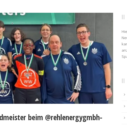
Hie
Ne
kan
anz
Sp
ndmeister beim @rehlenergygmbh-