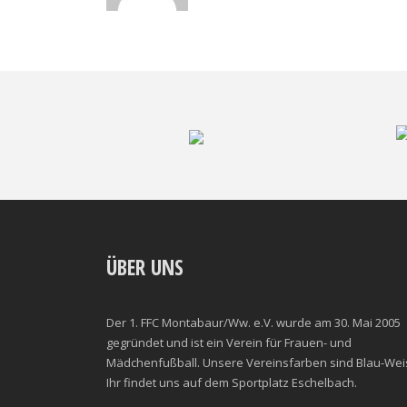
ÜBER UNS
Der 1. FFC Montabaur/Ww. e.V. wurde am 30. Mai 2005
gegründet und ist ein Verein für Frauen- und
Mädchenfußball. Unsere Vereinsfarben sind Blau-Wei
Ihr findet uns auf dem Sportplatz Eschelbach.