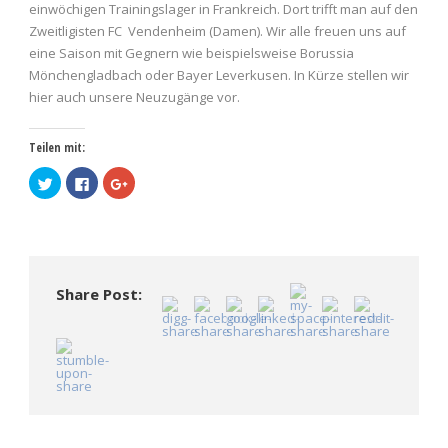
einwöchigen Trainingslager in Frankreich. Dort trifft man auf den
Zweitligisten FC Vendenheim (Damen). Wir alle freuen uns auf
eine Saison mit Gegnern wie beispielsweise Borussia
Mönchengladbach oder Bayer Leverkusen. In Kürze stellen wir
hier auch unsere Neuzugänge vor.
Teilen mit:
Klick,
Klick,
Zum
um
um
Teilen
über
auf
auf
Twitter
Facebook
Google+
zu
zu
anklicken
teilen
teilen
(Wird
(Wird
(Wird
in
in
in
neuem
neuem
neuem
Fenster
Fenster
Fenster
geöffnet)
Share Post:
geöffnet)
geöffnet)