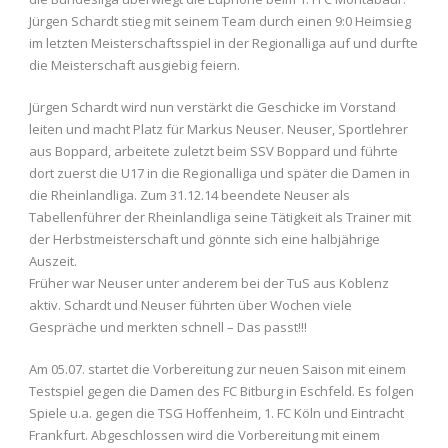
Jürgen Schardt stieg mit seinem Team durch einen 9:0 Heimsieg
im letzten Meisterschaftsspiel in der Regionalliga auf und durfte
die Meisterschaft ausgiebig feiern.
Jürgen Schardt wird nun verstärkt die Geschicke im Vorstand
leiten und macht Platz für Markus Neuser. Neuser, Sportlehrer
aus Boppard, arbeitete zuletzt beim SSV Boppard und führte
dort zuerst die U17 in die Regionalliga und später die Damen in
die Rheinlandliga. Zum 31.12.14 beendete Neuser als
Tabellenführer der Rheinlandliga seine Tätigkeit als Trainer mit
der Herbstmeisterschaft und gönnte sich eine halbjährige
Auszeit.
Früher war Neuser unter anderem bei der TuS aus Koblenz
aktiv. Schardt und Neuser führten über Wochen viele
Gespräche und merkten schnell – Das passt!!!
Am 05.07. startet die Vorbereitung zur neuen Saison mit einem
Testspiel gegen die Damen des FC Bitburg in Eschfeld. Es folgen
Spiele u.a. gegen die TSG Hoffenheim, 1. FC Köln und Eintracht
Frankfurt. Abgeschlossen wird die Vorbereitung mit einem