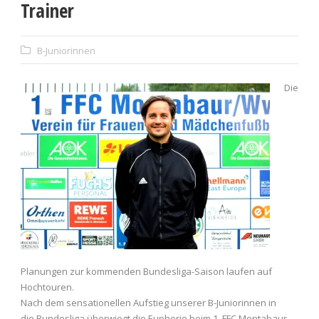
Trainer
B-Juniorinnen
Die
Planungen zur kommenden Bundesliga-Saison laufen auf
Hochtouren.
Nach dem sensationellen Aufstieg unserer B-Juniorinnen in
die Bundesliga überwiegt die Euphorie beim 1. FFC Montabaur.