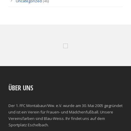
Uncategorized
(46)
ÜBER UNS
Der 1. FFC Montabaur/Ww. e.V. wurde am 30. Mai 2005 gegründet
und ist ein Verein für Frauen- und Mädchenfußball. Unsere
Vereinsfarben sind Blau-Weiss. Ihr findet uns auf dem
Sportplatz Eschelbach.