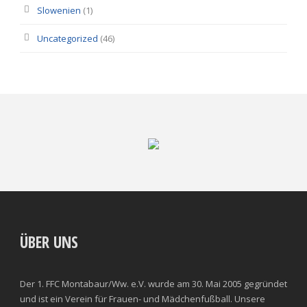
Slowenien
(1)
Uncategorized
(46)
ÜBER UNS
Der 1. FFC Montabaur/Ww. e.V. wurde am 30. Mai 2005 gegründet
und ist ein Verein für Frauen- und Mädchenfußball. Unsere