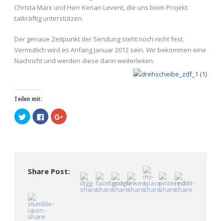
Christa Marx und Herr Kenan Levent, die uns beim Projekt
tatkräftig unterstützen.
Der genaue Zeitpunkt der Sendung steht noch nicht fest.
Vermutlich wird es Anfang Januar 2012 sein. Wir bekommen eine
Nachricht und werden diese dann weiterleiten.
Teilen mit:
Klick,
Klick,
Zum
um
um
Teilen
über
auf
auf
Twitter
Facebook
Google+
zu
zu
anklicken
teilen
teilen
(Wird
(Wird
(Wird
in
in
in
neuem
neuem
neuem
Fenster
Fenster
Fenster
geöffnet)
Share Post:
geöffnet)
geöffnet)