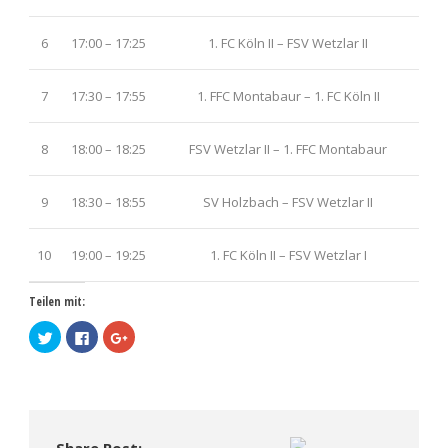
6
17:00 – 17:25
1. FC Köln II – FSV Wetzlar II
7
17:30 – 17:55
1. FFC Montabaur – 1. FC Köln II
8
18:00 – 18:25
FSV Wetzlar II – 1. FFC Montabaur
9
18:30 – 18:55
SV Holzbach – FSV Wetzlar II
10
19:00 – 19:25
1. FC Köln II – FSV Wetzlar I
Teilen mit:
Klick,
Klick,
Zum
um
um
Teilen
über
auf
auf
Twitter
Facebook
Google+
zu
zu
anklicken
teilen
teilen
(Wird
(Wird
(Wird
in
in
in
neuem
neuem
neuem
Fenster
Fenster
Fenster
geöffnet)
Share Post: