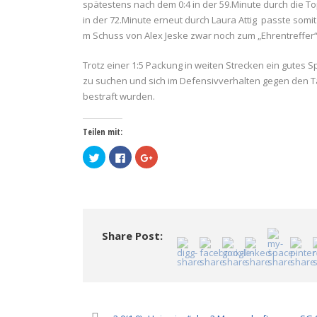
spätestens nach dem 0:4 in der 59.Minute durch die To
in der 72.Minute erneut durch Laura Attig passte somi
m Schuss von Alex Jeske zwar noch zum „Ehrentreffer
Trotz einer 1:5 Packung in weiten Strecken ein gutes 
zu suchen und sich im Defensivverhalten gegen den Tab
bestraft wurden.
Teilen mit:
Klick,
Klick,
Zum
um
um
Teilen
über
auf
auf
Twitter
Facebook
Google+
zu
zu
anklicken
teilen
teilen
(Wird
(Wird
(Wird
in
in
in
neuem
neuem
neuem
Fenster
Fenster
Fenster
geöffnet)
Share Post:
geöffnet)
geöffnet)