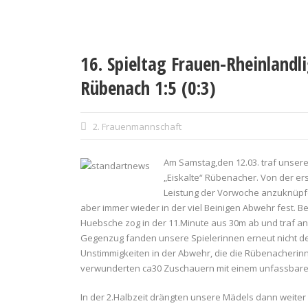
16. Spieltag Frauen-Rheinlandli
Rübenach 1:5 (0:3)
2. Frauenmannschaft
Am Samstag,den 12.03. traf unser
„Eiskalte“ Rübenacher.
Von der er
Leistung der Vorwoche anzuknüpfen
aber immer wieder in der viel Beinigen Abwehr fest. 
Huebsche zog in der 11.Minute aus 30m ab und traf an
Gegenzug fanden unsere Spielerinnen erneut nicht den 
Unstimmigkeiten in der Abwehr, die die Rübenacherinn
verwunderten ca30 Zuschauern mit einem unfassbaren E
In der 2.Halbzeit drängten unsere Mädels dann weiter