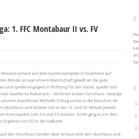
ga: 1. FFC Montabaur II vs. FV
Hie
Ne
kan
anz
Sp
e Reserve erneut auf dem Kunstrasenplatz in Guckheim auf
sten Minute an war unsere Mannschaft gewillt an die gute
 und spielte engagiert in Richtung Tor der Gäste, spielte sich
Besser machte es Rübenach – mit ihrem ersten Torschuss. Swantje
 unserer machtlosen Michelle Schlag vorbei in die Maschen. Im
Abschluss und leistete sich in der 13. Und 35. Minute jeweils
en konsequent zum 2:0 und 3:0 nutzten. Somit ging es vor den
rgebnis von 0:3 in die Halbzeit.
 auf den Anschluss fanden aber erneut nicht den Abschluss und