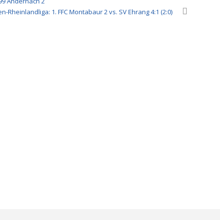
 99 Andernach 2
en-Rheinlandliga: 1. FFC Montabaur 2 vs. SV Ehrang 4:1 (2:0)