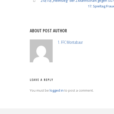
2:0(1:0) „Heimsieg“ der 2.Mannschaft gegen SG
17. Spieltag Frau
ABOUT POST AUTHOR
1. FFC Montabaur
LEAVE A REPLY
You must be
logged in
to post a comment.