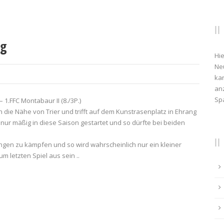
ng
Hie
Ne
kan
anz
Sp
 1.FFC Montabaur II (8./3P.)
die Nähe von Trier und trifft auf dem Kunstrasenplatz in Ehrang
nur mäßig in diese Saison gestartet und so dürfte bei beiden
ngen zu kämpfen und so wird wahrscheinlich nur ein kleiner
letzten Spiel aus sein ..