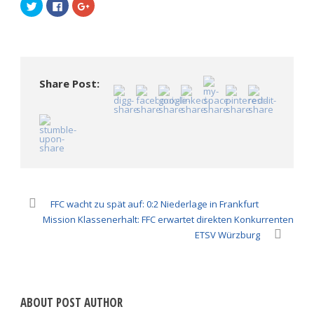
Klick,
Klick,
Zum
um
um
Teilen
über
auf
auf
Twitter
Facebook
Google+
zu
zu
anklicken
teilen
teilen
(Wird
(Wird
(Wird
in
in
in
neuem
neuem
neuem
Fenster
Fenster
Fenster
geöffnet)
Share Post:
geöffnet)
geöffnet)
FFC wacht zu spät auf: 0:2 Niederlage in Frankfurt
Mission Klassenerhalt: FFC erwartet direkten Konkurrenten
ETSV Würzburg
ABOUT POST AUTHOR