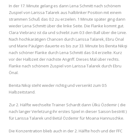
In der 17. Minute gelang es dann Lena Schmitt nach schönem
Zuspiel von Larissa Talarek aus halblinker Position mit einem
strammen Schuß das 0:2 zu erzielen. 1 Minute später ging dann
wieder Lena Schmitt über die linke Seite. Die Flanke kommt gut.
Clara Viebranz ist da und schiebt zum 0:3 den Ball über die Linie.
Nach hochkarätigen Chancen durch Larissa Talarek, Ebru Önal
und Marie Päulgen dauerte es bis zur 33. Minute bis Benita Nikqi
nach schöner Flanke durch Lena Schmitt das 0:4 erzielte. Kurz
vor der Halbzeit der nächste Angriff. Dieses Mal über rechts.
Flanke nach schönem Zuspiel von Larissa Talarek durch Ebru
Önal.
Benita Nikqi steht wieder richtig und versenkt zum 0:5
Halbzeitstand.
Zur 2. Hälfte wechselte Trainer Schardt dann Ülkü Özdemir ( die
nach langer Verletzung ihr erstes Spiel in dieser Saison bestritt )
für Larissa Talarek und Betül Özdemir für Moana Hannuschke.
Die Konzentration blieb auch in der 2. Hälfte hoch und der FFC