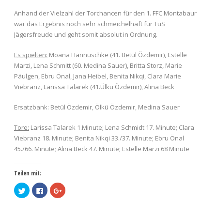
Anhand der Vielzahl der Torchancen für den 1. FFC Montabaur
war das Ergebnis noch sehr schmeichelhaft für TuS
Jägersfreude und geht somit absolut in Ordnung.
Es spielten:
Moana Hannuschke (41. Betül Özdemir), Estelle
Marzi, Lena Schmitt (60. Medina Sauer), Britta Storz, Marie
Päulgen, Ebru Önal, Jana Heibel, Benita Nikqi, Clara Marie
Viebranz, Larissa Talarek (41.Ülkü Özdemir), Alina Beck
Ersatzbank: Betül Özdemir, Ölkü Özdemir, Medina Sauer
Tore:
Larissa Talarek 1.Minute; Lena Schmidt 17. Minute; Clara
Viebranz 18. Minute; Benita Nikqi 33./37. Minute; Ebru Önal
45./66. Minute; Alina Beck 47. Minute; Estelle Marzi 68 Minute
Teilen mit:
Klick,
Klick,
Zum
um
um
Teilen
über
auf
auf
Twitter
Facebook
Google+
zu
zu
anklicken