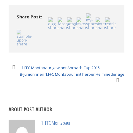
teilen
teilen
(Wird
(Wird
(Wird
in
in
in
neuem
neuem
neuem
Fenster
Fenster
Fenster
geöffnet)
Share Post:
geöffnet)
geöffnet)
1.FFC Montabaur gewinnt Ahrbach Cup 2015
B-Juniorinnen 1.FFC Montabaur mit herber Heimniederlage
ABOUT POST AUTHOR
1. FFC Montabaur