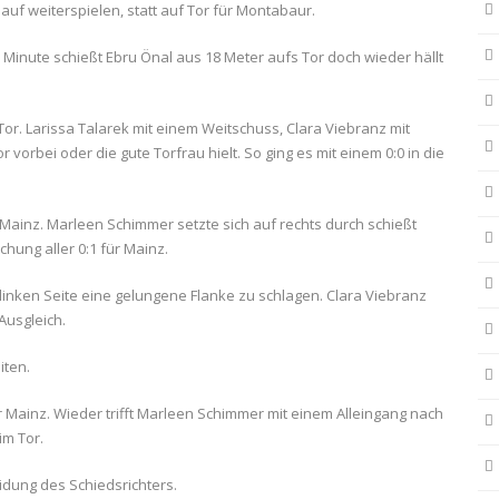
auf weiterspielen, statt auf Tor für Montabaur.
8. Minute schießt Ebru Önal aus 18 Meter aufs Tor doch wieder hällt
or. Larissa Talarek mit einem Weitschuss, Clara Viebranz mit
vorbei oder die gute Torfrau hielt. So ging es mit einem 0:0 in die
Mainz. Marleen Schimmer setzte sich auf rechts durch schießt
hung aller 0:1 für Mainz.
linken Seite eine gelungene Flanke zu schlagen. Clara Viebranz
Ausgleich.
iten.
 Mainz. Wieder trifft Marleen Schimmer mit einem Alleingang nach
im Tor.
idung des Schiedsrichters.