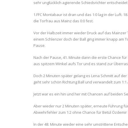
sehr unglücklich agierende Schiedsrichter entscheidet 
1.FFC Montabaur ist dran und das 1:0 lag in der Luft. 1
die Torfrau aus Mainz das 0:0 fest.
Vor der Halbzeit immer wieder Druck auf das Mainzer T
einem Schlenzer doch der Ball ging immer knapp am Tor 
Pause.
Nach der Pause, 41. Minute dann die erste Chance für 
aus spitzem Winkel aufs Tor und es stand zur Überrasc
Doch 2 Minuten später gelang es Lena Schmitt auf der 
geht sehr schön Richtung Ball und verwandelt zum 1:1 
Jetzt war es ein hin und her mit Chancen auf beiden Se
Aber wieder nur 2 Minuten später, erneute Führung für
Abwehrfehler zum 1:2 ohne Chance für Betül Özdemir 
In der 48. Minute wieder eine sehr umstrittene Entsche