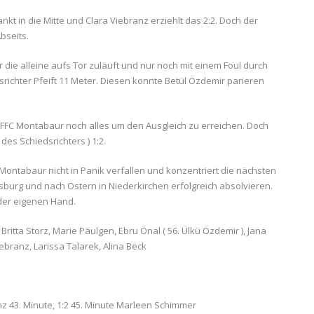
lankt in die Mitte und Clara Viebranz erziehlt das 2:2. Doch der
bseits.
ie alleine aufs Tor zuläuft und nur noch mit einem Foul durch
richter Pfeift 11 Meter. Diesen konnte Betül Özdemir parieren
 FFC Montabaur noch alles um den Ausgleich zu erreichen. Doch
 des Schiedsrichters ) 1:2.
 Montabaur nicht in Panik verfallen und konzentriert die nächsten
rg und nach Ostern in Niederkirchen erfolgreich absolvieren.
 der eigenen Hand.
Britta Storz, Marie Päulgen, Ebru Önal ( 56. Ülkü Özdemir ), Jana
iebranz, Larissa Talarek, Alina Beck
nz 43. Minute, 1:2 45. Minute Marleen Schimmer