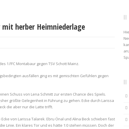
 mit herber Heimniederlage
Hie
Ne
kan
anz
Sp
des 1.FFC Montabaur gegen TSV Schott Mainz.
ngsbedingten ausfällen ging es mit gemischten Gefühlen gegen
nen Schuss von Lena Schmitt zur ersten Chance des Spiels.
isher größte Gelegenheit in Führung zu gehen. Ecke durch Larissa
 die aber nur die Latte trifft.
Ecke von Larissa Talarek. Ebru Önal und Alina Beck schieben fast
die Linie. Ein klares Tor und es hätte 1:0 stehen müssen. Doch der