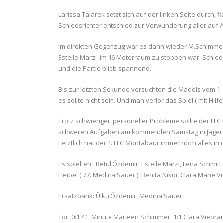
Larissa Talarek setzt sich auf der linken Seite durch, f
Schiedsrichter entschied zur Verwunderung aller auf A
Im direkten Gegenzug war es dann wieder M.Schimmer d
Estelle Marzi im 16 Meterraum zu stoppen war. Schieds
und die Partie blieb spannend.
Bis zur letzten Sekunde versuchten die Mädels vom 1.
es sollte nicht sein. Und man verlor das Spiel ( mit Hilfe
Trotz schwieriger, personeller Probleme sollte der FFC
schweren Aufgaben am kommenden Samstag in Jägersbu
Letztlich hat der 1. FFC Montabaur immer noch alles in
Es spielten:
Betül Özdemir, Estelle Marzi, Lena Schmitt, 
Heibel ( 77. Medina Sauer ), Benita Nikqi, Clara Marie V
Ersatzbank: Ülkü Özdemir, Medina Sauer
Tor:
0:1 41. Minute Marleen Schimmer, 1:1 Clara Viebra