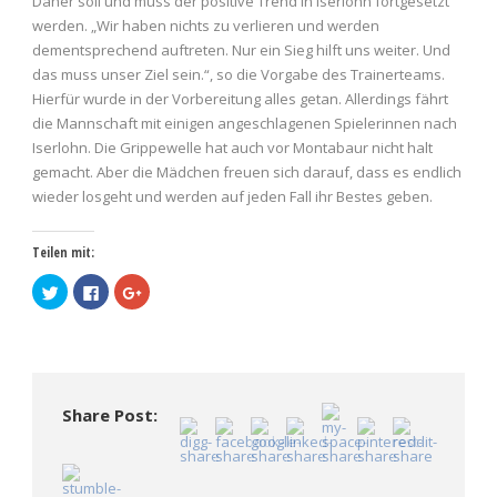
Daher soll und muss der positive Trend in Iserlohn fortgesetzt
werden. „Wir haben nichts zu verlieren und werden
dementsprechend auftreten. Nur ein Sieg hilft uns weiter. Und
das muss unser Ziel sein.“, so die Vorgabe des Trainerteams.
Hierfür wurde in der Vorbereitung alles getan. Allerdings fährt
die Mannschaft mit einigen angeschlagenen Spielerinnen nach
Iserlohn. Die Grippewelle hat auch vor Montabaur nicht halt
gemacht. Aber die Mädchen freuen sich darauf, dass es endlich
wieder losgeht und werden auf jeden Fall ihr Bestes geben.
Teilen mit:
Klick,
Klick,
Zum
um
um
Teilen
über
auf
auf
Twitter
Facebook
Google+
zu
zu
anklicken
teilen
teilen
(Wird
(Wird
(Wird
in
in
in
neuem
neuem
neuem
Fenster
Fenster
Fenster
geöffnet)
Share Post:
geöffnet)
geöffnet)