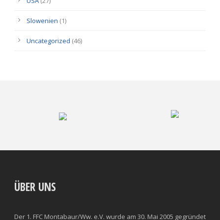
USA
(27)
Slowenien
(1)
Uncategorized
(46)
ÜBER UNS
Der 1. FFC Montabaur/Ww. e.V. wurde am 30. Mai 2005 gegründet