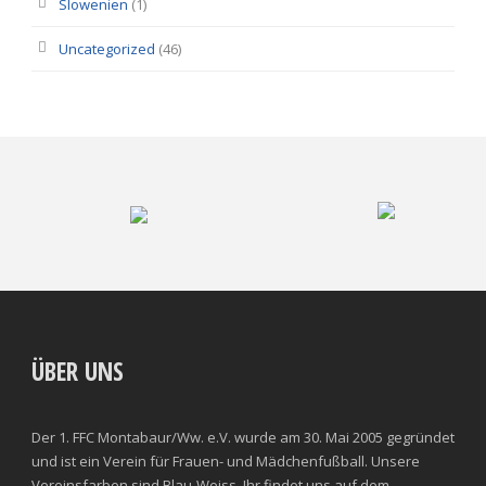
Slowenien
(1)
Uncategorized
(46)
ÜBER UNS
Der 1. FFC Montabaur/Ww. e.V. wurde am 30. Mai 2005 gegründet
und ist ein Verein für Frauen- und Mädchenfußball. Unsere
Vereinsfarben sind Blau-Weiss. Ihr findet uns auf dem