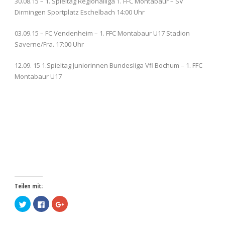
30.08.15 – 1. Spieltag Regionalliga 1. FFC Montabaur – SV
Dirmingen Sportplatz Eschelbach 14:00 Uhr
03.09.15 – FC Vendenheim – 1. FFC Montabaur U17 Stadion
Saverne/Fra. 17:00 Uhr
12.09. 15 1.Spieltag Juniorinnen Bundesliga Vfl Bochum – 1. FFC
Montabaur U17
Teilen mit:
Klick,
Klick,
Zum
um
um
Teilen
über
auf
auf
Twitter
Facebook
Google+