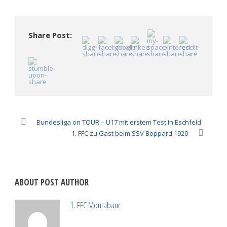
zu
zu
anklicken
teilen
teilen
(Wird
(Wird
(Wird
in
in
in
neuem
neuem
neuem
Fenster
Fenster
Fenster
geöffnet)
Share Post:
geöffnet)
geöffnet)
Bundesliga on TOUR – U17 mit erstem Test in Eschfeld
1. FFC zu Gast beim SSV Boppard 1920
ABOUT POST AUTHOR
1. FFC Montabaur