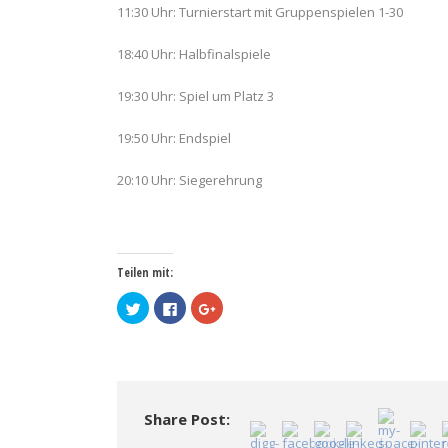
11:30 Uhr: Turnierstart mit Gruppenspielen 1-30
18:40 Uhr: Halbfinalspiele
19:30 Uhr: Spiel um Platz 3
19:50 Uhr: Endspiel
20:10 Uhr: Siegerehrung
Teilen mit:
Klick,
Klick,
Zum
um
um
Teilen
über
auf
auf
Twitter
Facebook
Google+
zu
zu
anklicken
teilen
teilen
(Wird
(Wird
(Wird
in
in
in
neuem
neuem
neuem
Fenster
Fenster
Fenster
geöffnet)
Share Post:
geöffnet)
geöffnet)