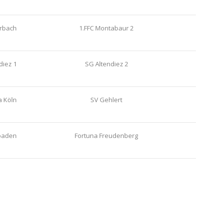
rbach
1.FFC Montabaur 2
diez 1
SG Altendiez 2
a Köln
SV Gehlert
baden
Fortuna Freudenberg