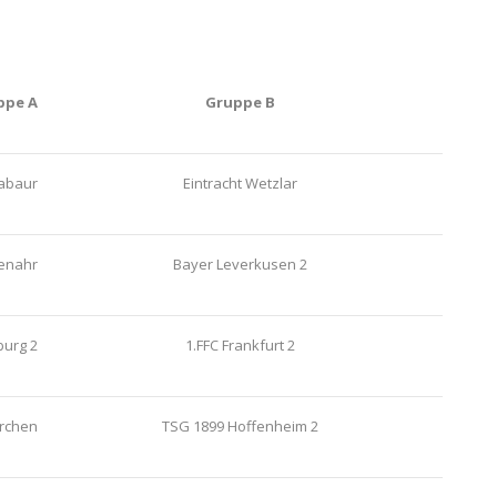
ppe A
Gruppe B
tabaur
Eintracht Wetzlar
enahr
Bayer Leverkusen 2
burg 2
1.FFC Frankfurt 2
irchen
TSG 1899 Hoffenheim 2