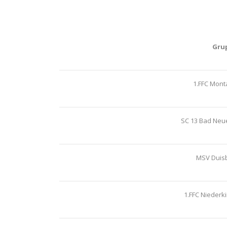
Gru
1.FFC Mon
SC 13 Bad Neu
MSV Duis
1.FFC Niederk