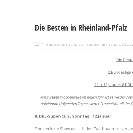
Die Besten in Rheinland-Pfalz
1. Frauenmannschaft
,
2. Frauenmannschaft
,
DBL S
Die Beste
2.Bundesliga 
11. + 12.Januar: 8.DB
Am zweiten Wochenende im neuen Jahr ist es wieder sow
aufeinanderfolgenden Tagen wieder Frauenfußball der Ext
8. DBL-Super-Cup , Sonntag , 12.Januar
Eine perfekte Show die sich den Zuschauern im vergang