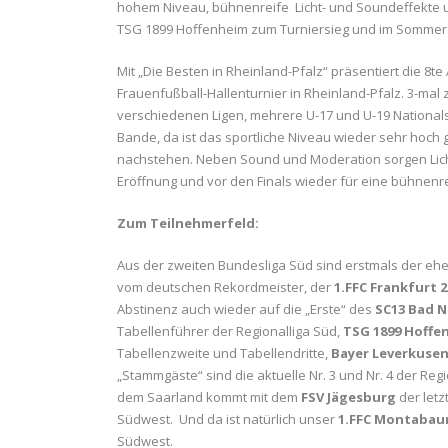
hohem Niveau, bühnenreife Licht- und Soundeffekte u
TSG 1899 Hoffenheim zum Turniersieg und im Sommer zu
Mit „Die Besten in Rheinland-Pfalz“ präsentiert die 8
Frauenfußball-Hallenturnier in Rheinland-Pfalz. 3-mal 
verschiedenen Ligen, mehrere U-17 und U-19 Nationals
Bande, da ist das sportliche Niveau wieder sehr hoch 
nachstehen. Neben Sound und Moderation sorgen Lich
Eröffnung und vor den Finals wieder für eine bühnenr
Zum Teilnehmerfeld:
Aus der zweiten Bundesliga Süd sind erstmals der eh
vom deutschen Rekordmeister, der
1.FFC Frankfurt 2
Abstinenz auch wieder auf die „Erste“ des
SC13 Bad 
Tabellenführer der Regionalliga Süd,
TSG 1899 Hoffe
Tabellenzweite und Tabellendritte,
Bayer Leverkusen
„Stammgäste“ sind die aktuelle Nr. 3 und Nr. 4 der Reg
dem Saarland kommt mit dem
FSV Jägesburg
der letz
Südwest.
Und da ist natürlich unser
1.FFC Montaba
Südwest.