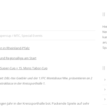
Hie
Ne
upercup / MTC
,
Special Events
kan
anz
Sp
n in Rheinland-Pfalz
und Regionalliga am Start
L-Super-Cup + 15. Mons Tabor-Cup
eit: DBL-Itex Gaebler und der 1.FFC Montabaur/Ww. präsentieren an 2
raklasse in der Kreissporthalle 1.
en Jahr in der Kreissporthalle bot. Packende Spiele auf sehr