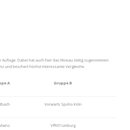
te Auflage. Dabei hat auch hier das Niveau stetig zugenommen.
nz und beschert höchst interessante Vergleiche.
ppe A
Gruppe B
itbach
Vorwärts Spoho Köln
 Mainz
VfR07 Limburg