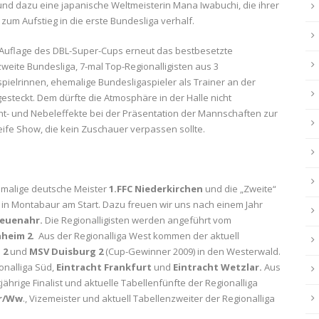
nd dazu eine japanische Weltmeisterin Mana Iwabuchi, die ihrer
m Aufstieg in die erste Bundesliga verhalf.
te Auflage des DBL-Super-Cups erneut das bestbesetzte
zweite Bundesliga, 7-mal Top-Regionalligisten aus 3
pielrinnen, ehemalige Bundesligaspieler als Trainer an der
gesteckt. Dem dürfte die Atmosphäre in der Halle nicht
t- und Nebeleffekte bei der Präsentation der Mannschaften zur
eife Show, die kein Zuschauer verpassen sollte.
emalige deutsche Meister
1.FFC Niederkirchen
und die „Zweite“
in Montabaur am Start. Dazu freuen wir uns nach einem Jahr
Neuenahr.
Die Regionalligisten werden angeführt vom
nheim 2
. Aus der Regionalliga West kommen der aktuell
 2
und
MSV Duisburg 2
(Cup-Gewinner 2009) in den Westerwald.
ionalliga Süd,
Eintracht Frankfurt
und
Eintracht Wetzlar.
Aus
tjährige Finalist und aktuelle Tabellenfünfte der Regionalliga
ur/Ww
., Vizemeister und aktuell Tabellenzweiter der Regionalliga