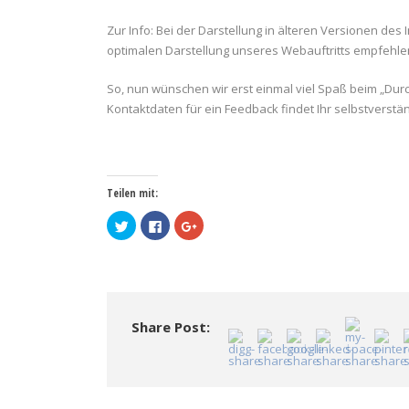
Zur Info: Bei der Darstellung in älteren Versionen de
optimalen Darstellung unseres Webauftritts empfehlen
So, nun wünschen wir erst einmal viel Spaß beim „Dur
Kontaktdaten für ein Feedback findet Ihr selbstverstä
Teilen mit:
Klick,
Klick,
Zum
um
um
Teilen
über
auf
auf
Twitter
Facebook
Google+
zu
zu
anklicken
teilen
teilen
(Wird
(Wird
(Wird
in
in
in
neuem
neuem
neuem
Fenster
Fenster
Fenster
geöffnet)
Share Post:
geöffnet)
geöffnet)