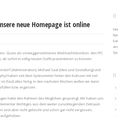
Unsere neue Homepage ist online
Hie
Ne
kan
anz
Sp
 uns -Quasi als vorweggenommenes Weihnachtsbonbon- den FFC
, ab sofort in völlig neuem Outfit präsentieren zu können.
ndorf (Administration), Michael Saal (Idee und Gestaltung) und
raphy) haben seit dem Spätsommer hinter den Kulissen mit viel
 ist (fast) alles fertig. In den nächsten Wochen wollen wir dann
sfüllen bzw. ergänzen.
tragen hätte den Rahmen des Möglichen gesprengt. Wir haben uns
 elementar Wichtiges aus dem weiter zurückliegenden Zeitraum
sind aber nicht gelöscht und schon gar nicht vergessen,
s aufgehoben.